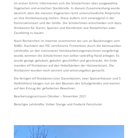
Im ersten Schritt informierten sich die SchülerInnen über ausgewählte
Vogelarten und erstellten Steckbriefe. In diesem Zusammenhang wurde
deutlich, dass die meisten Vogelarten recht unterschiedliche Ansprüche
an ihre Nistbehausung stellen. Diese äußern sich vorwiegend in der
Konstruktionsart und der Größe. Die SchülerInnen entschieden sich dazu
Nistkästen für Staren, Spatzen und Kleinbrüter wie Rotkehlchen oder
Zaunkönig zu bauen.
Nach Recherchen im Internet orientierten wir uns an Bauleitungen vom
NABU. Nachdem das FSC zertifizierte Fichtenholz durch die betreuenden
Lehrkräfte an den stationären Holzbearbeitungsmaschinen vorgefertigt
wurde, konnten die SchülerInnen nun selbst tatkräftig Hand anlegen. Es
wurde gesägt, gehobelt, gebohrt, geschliffen und geschraubt. Am Ende
standen elf Nistkästen auf den Hobelbänken der Holzwerkstatt. Die
Nistkästen wurden noch verziert und witterungsfest gemacht.
Die fertigen elf Nistkästen (vier Starenkästen, zwei Spatzenhäuser und 5
Halbhöhlen) hängen nun an den Bäumen des Schulgeländes und warten
auf den Einzug der gefiederten Bewohner.
Bearbeitungszeitraum Oktober – November 2021
Beteiligte Lehrkräfte: Volker Stange und Frederik Petschulat