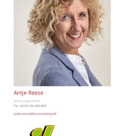
Antje Reese
Abteilungsleiterin
Tel. 04101-84 340-600
antje.reese@bs-pinneberg.de