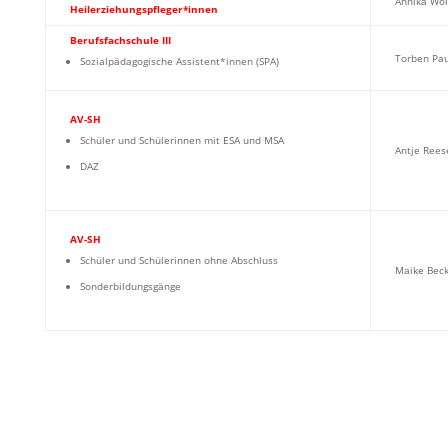
Annika Wo
Heilerziehungspfleger*innen
Berufsfachschule III
Torben Pau
Sozialpädagogische Assistent*innen (SPA)
AV-SH
Schüler und Schülerinnen mit ESA und MSA
Antje Rees
DAZ
AV-SH
Schüler und Schülerinnen ohne Abschluss
Maike Bec
Sonderbildungsgänge