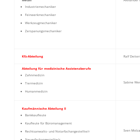
Metall
Alexander 
Industriemechaniker
Feinwerkmechaniker
Werkzeugmechaniker
Zerspanungsmechaniker
Kfz-Abteilung
Ralf Deiter
Abteilung für medizinische Assistenzberufe
Zahnmedizin
Sabine Wer
Tiermedizin
Humanmedizin
Kaufmännische Abteilung II
Bankkaufleute
Kaufleute für Büromanagement
Sven Molz
Rechtsanwalts- und Notarfachangestellte/r
Steuerfachangestellte/r