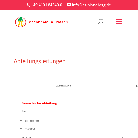
+49 4101 84340-0
info@bs-pinneberg.de
Abteilungsleitungen
Abteilung
L
Gewerbliche Abteilung
Bau
Zimmerer
Maurer