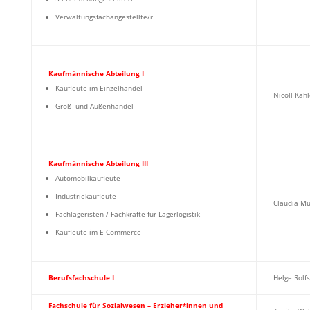
Verwaltungsfachangestellte/r
Kaufmännische Abteilung I
Kaufleute im Einzelhandel
Nicoll Kahl
Groß- und Außenhandel
Kaufmännische Abteilung III
Automobilkaufleute
Industriekaufleute
Claudia Mü
Fachlageristen / Fachkräfte für Lagerlogistik
Kaufleute im E-Commerce
Berufsfachschule I
Helge Rolfs
Fachschule für Sozialwesen – Erzieher*innen und