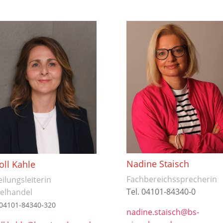
Nadine Staisch
oll Kahle
Fachbereichssprecherin
ilungsleiterin
Tel. 04101-84340-0
zelhandel
 04101-84340-320
nadine.staisch@
bs-