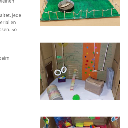
kleinen
ltet. Jede
erialien
assen. So
 beim